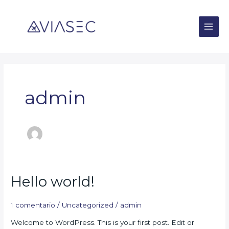
Ir
Main
al
Men
contenido
admin
Hello
Hello world!
world!
1 comentario
/
Uncategorized
/
admin
Welcome to WordPress. This is your first post. Edit or