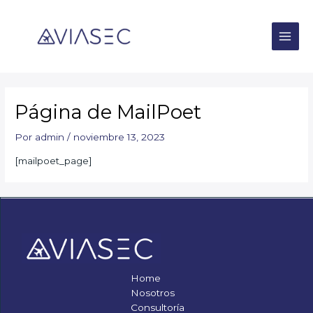
Ir
Main
al
Men
contenido
Página de MailPoet
Por
admin
/
noviembre 13, 2023
[mailpoet_page]
Home
Nosotros
Consultoría